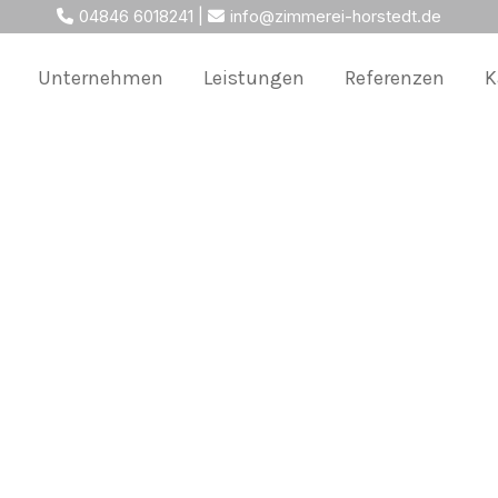
04846 6018241
|
info@zimmerei-horstedt.de
Unternehmen
Leistungen
Referenzen
K